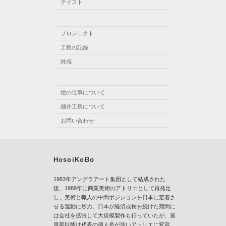
テイスト
プロジェクト
工程の記録
雑感
絵の仕事について
細井工房について
お問い合わせ
HosoiKoBo
1983年アングラアート集団として結成された
後、1989年に商業美術のアトリエとして再発足
し、美術と職人の中間ポジションを日本に定着さ
せる運動に尽力。日本が経済成長を続けた期間に
は会社を拡張して大規模製作も行っていたが、衰
退期以降は代表の個人色が強いアトリエに変容、