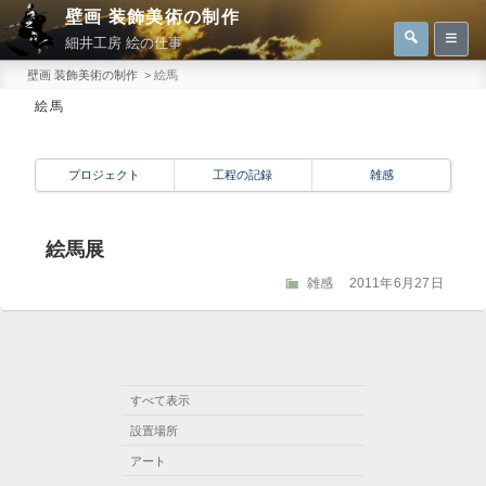
コ
壁画 装飾美術の制作
検
検
ン
細井工房 絵の仕事
索
索:
テ
壁画 装飾美術の制作
>
絵馬
ン
絵馬
ツ
へ
プロジェクト
工程の記録
雑感
ス
キ
ッ
絵馬展
プ
カ
雑感
投
2011年6月27日
テ
稿
ゴ
日:
リ
ー
すべて表示
設置場所
アート