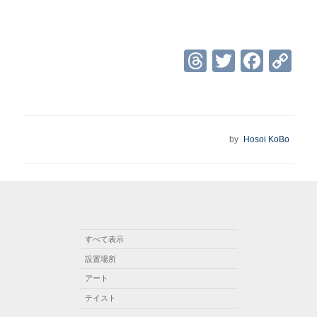
T
T
F
C
hr
wi
a
o
e
tt
c
p
a
er
e
y
投
by
Hosoi KoBo
d
b
Li
稿
日:
s
o
n
o
k
k
すべて表示
設置場所
アート
テイスト