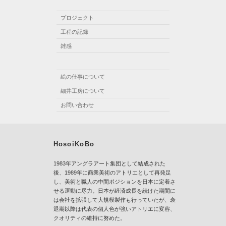
プロジェクト
工程の記録
雑感
絵の仕事について
細井工房について
お問い合わせ
HosoiKoBo
1983年アングラアート集団として結成された
後、1989年に商業美術のアトリエとして再発足
し、美術と職人の中間ポジションを日本に定着さ
せる運動に尽力。日本が経済成長を続けた期間に
は会社を拡張して大規模製作も行っていたが、衰
退期以降は代表の個人色が強いアトリエに変容、
クオリティの維持に努めた。