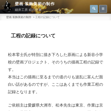
コ
壁画 装飾美術の制作
検
検
ン
細井工房 絵の仕事
索
索:
テ
壁画 装飾美術の制作
>
工程の記録について
ン
ツ
工程の記録について
へ
ス
キ
松本零士氏が特別に描き下ろした原画による新谷小学
ッ
プ
校の壁画プロジェクト、そのうちの描画工程の記録で
す。
本当はこの描画に至るまでの道のりも波乱に富んだ面
白い話があるのですが、ここはあくまでも作業工程の
記録となります。
ご依頼主は愛媛県大洲市、松本先生は東京、作業は京