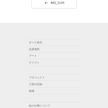
稿
の
IMG_3145
ナ
投
稿
ビ
ゲ
ー
シ
ョ
すべて表示
設置場所
ン
アート
テイスト
プロジェクト
工程の記録
雑感
絵の仕事について