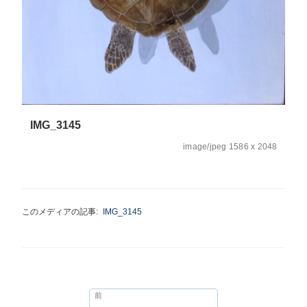
IMG_3145
image/jpeg
1586 x 2048
このメディアの記事:
IMG_3145
投
前
前