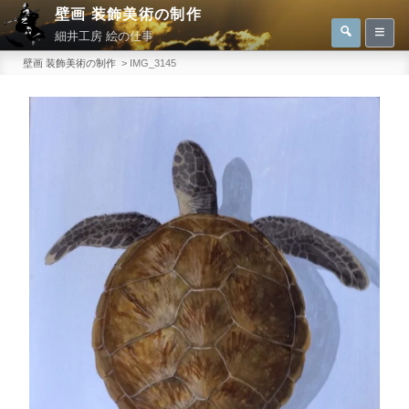
コ
壁画 装飾美術の制作
検
検
ン
細井工房 絵の仕事
索
索:
テ
壁画 装飾美術の制作
>
IMG_3145
ン
ツ
へ
ス
キ
ッ
プ