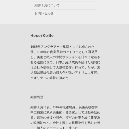
細井工房について
お問い合わせ
HosoiKoBo
1983年アングラアート集団として結成された
後、1989年に商業美術のアトリエとして再発足
し、美術と職人の中間ポジションを日本に定着さ
せる運動に尽力。日本が経済成長を続けた期間に
は会社を拡張して大規模製作も行っていたが、衰
退期以降は代表の個人色が強いアトリエに変容、
クオリティの維持に努めた。
細井尚登
細井工房代表。1964年京都出身。美術高校在学
中に職業に就き美術家・音楽家として活動を始め
る。遺物の修復や彩色、模写の仕事を経て建築系
の絵画制作へ。会社を興し大規模物件を熟した後
に、個人のアーティストに戻った。