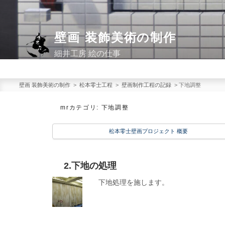
コ
ン
テ
壁画 装飾美術の制作
ン
細井工房 絵の仕事
ツ
へ
ス
壁画 装飾美術の制作
>
松本零士工程
>
壁画制作工程の記録
>
下地調整
キ
mrカテゴリ:
下地調整
ッ
プ
松本零士壁画プロジェクト 概要
2.下地の処理
下地処理を施します。