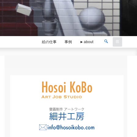
検
検
絵の仕事
事例
about
索
索: